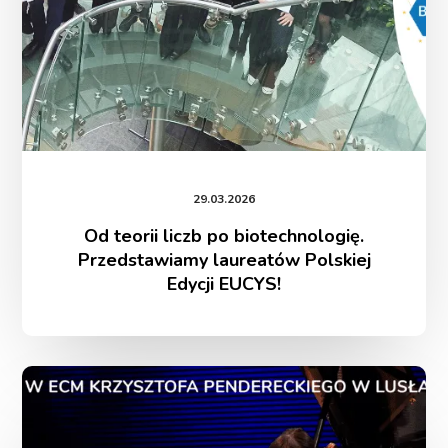
Polskiej
Edycji
EUCYS!
29.03.2026
Od teorii liczb po biotechnologię.
Przedstawiamy laureatów Polskiej
Edycji EUCYS!
ZDOLNI
w
Centrum