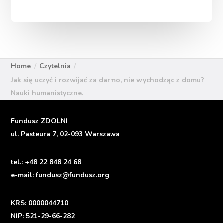
Home
Czytelnia
Jak się uczyć i rozwijać za darmo, nie wychodząc z domu?
Nauki humanistyczne.
Fundusz ZDOLNI
ul. Pasteura 7, 02-093 Warszawa
tel.:
+48 22 848 24 68
e-mail:
fundusz@fundusz.org
KRS: 0000044710
NIP: 521-29-66-282