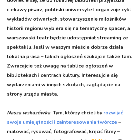
dowiecie się, że do lokalnej biblioteki przyjeżdża
ciekawy pisarz, pobliski uniwersytet organizuje cykl
wykładów otwartych, stowarzyszenie miłośników
historii regionu wybiera się na tematyczny spacer, a
warszawski teatr będzie udostępniał streaming ze
spektaklu. Jeśli w waszym mieście dobrze działa
lokalna prasa – takich ogłoszeń szukajcie także tam.
Zwracajcie też uwagę na tablice ogłoszeń w
bibliotekach i centrach kultury. Interesujcie się
wydarzeniami w innych szkołach, zaglądajcie na
strony urzędu miasta.
Nasza wskazówka
: Tym, którzy chcieliby
rozwijać
swoje umiejętn
ości i zainteresowania twórcze
–
malować, rysować, fotografować, kręcić filmy –