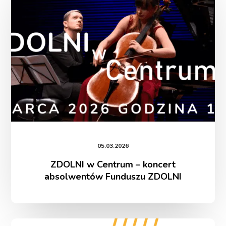
–
koncert
absolwentów
Funduszu
ZDOLNI
05.03.2026
ZDOLNI w Centrum – koncert
absolwentów Funduszu ZDOLNI
Młodzi