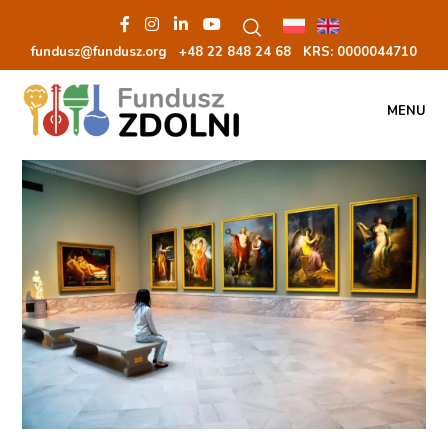
fundusz@fundusz.org
+48 22 848 24 68
KRS: 00000
44710
MENU