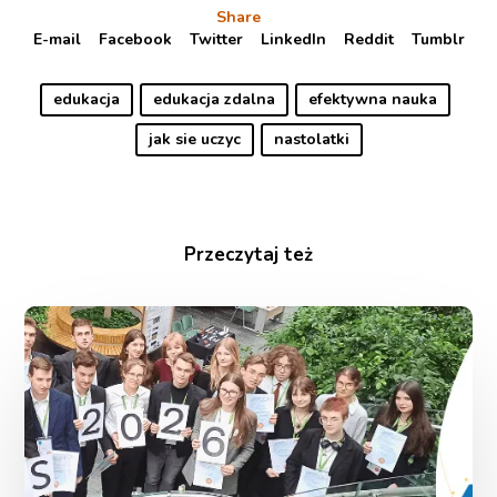
Share
E-mail
Facebook
Twitter
LinkedIn
Reddit
Tumblr
edukacja
edukacja zdalna
efektywna nauka
jak sie uczyc
nastolatki
Przeczytaj też
Od
teorii
liczb
po
biotechnologię.
Przedstawiamy
laureatów