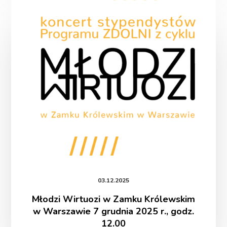
Wirtuozi
w
Zamku
Królewskim
w
Warszawie
7 grudnia
2025
r.,
godz.
12.00
03.12.2025
Młodzi Wirtuozi w Zamku Królewskim
w Warszawie 7 grudnia 2025 r., godz.
12.00