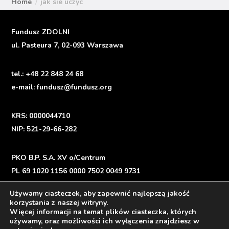
Home
jak sie uczyc
Fundusz ZDOLNI
ul. Pasteura 7, 02-093 Warszawa
tel.:
+48 22 848 24 68
e-mail:
fundusz@fundusz.org
KRS: 0000044710
NIP: 521-29-66-282
PKO B.P. S.A. XV o/Centrum
PL 69 1020 1156 0000 7502 0049 9731
Używamy ciasteczek, aby zapewnić najlepszą jakość
korzystania z naszej witryny.
Więcej informacji na temat plików ciasteczka, których
Polityka prywatności
/
Privacy Policy
używamy, oraz możliwości ich wyłączenia znajdziesz w