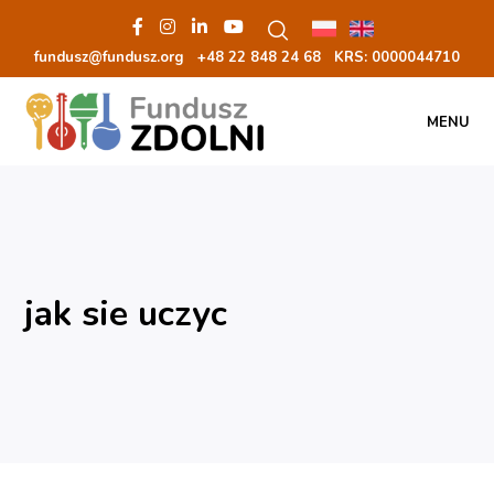
fundusz@fundusz.org
+48 22 848 24 68
KRS: 00000
44710
MENU
jak sie uczyc