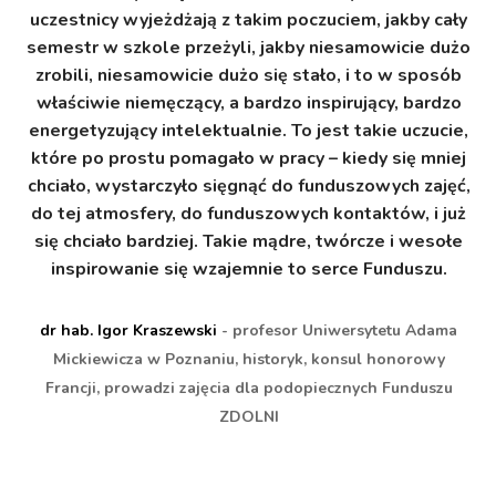
,
uczestnicy wyjeżdżają z takim poczuciem, jakby cały
semestr w szkole przeżyli, jakby niesamowicie dużo
in
ch
zrobili, niesamowicie dużo się stało, i to w sposób
ch
właściwie niemęczący, a bardzo inspirujący, bardzo
z
ż
energetyzujący intelektualnie. To jest takie uczucie,
które po prostu pomagało w pracy – kiedy się mniej
chciało, wystarczyło sięgnąć do funduszowych zajęć,
do tej atmosfery, do funduszowych kontaktów, i już
się chciało bardziej. Takie mądre, twórcze i wesołe
P
inspirowanie się wzajemnie to serce Funduszu.
ii
zu
dr hab. Igor Kraszewski
- profesor Uniwersytetu Adama
Mickiewicza w Poznaniu, historyk, konsul honorowy
Francji, prowadzi zajęcia dla podopiecznych Funduszu
ZDOLNI