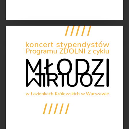
Już
26
kwietnia
2026
roku
–
Młodzi
Wirtuozi
w
Łazienkach
Królewskich!