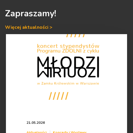
Zapraszamy!
Więcej aktualności >
Młodzi
Wirtuozi
w
Zamku
Królewskim
–
Koncert
24
maja
2026
roku!
21.05.2026
Aktualności
Koncerty i Wystawy