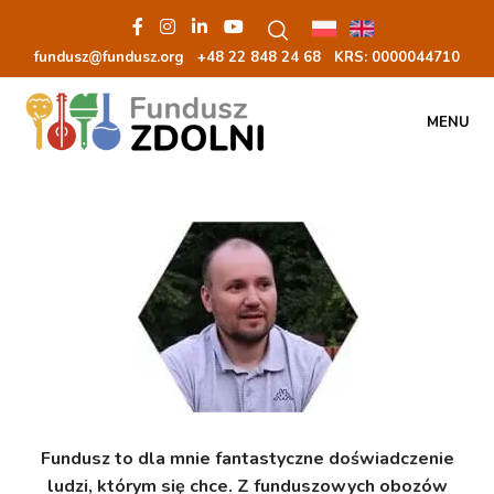
fundusz@fundusz.org
+48 22 848 24 68
KRS: 00000
44710
MENU
ę
Fundusz to dla mnie fantastyczne doświadczenie
P
ludzi, którym się chce. Z funduszowych obozów