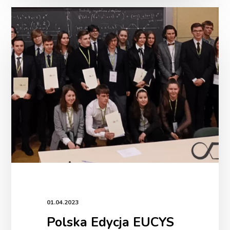
Polska
Edycja
EUCYS
–
młodzi
naukowcy
zachwycili
jury!
01.04.2023
Polska Edycja EUCYS