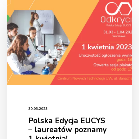
Edycja
EUCYS
–
laureatów
poznamy
1
kwietnia!
30.03.2023
Polska Edycja EUCYS
– laureatów poznamy
1 kwietnia!