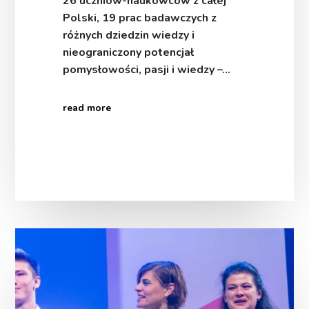
26 uczniów-naukowców z całej
Polski, 19 prac badawczych z
różnych dziedzin wiedzy i
nieograniczony potencjał
pomysłowości, pasji i wiedzy –…
read more
Polacy
wśród
laureatów
EUCYS
2022