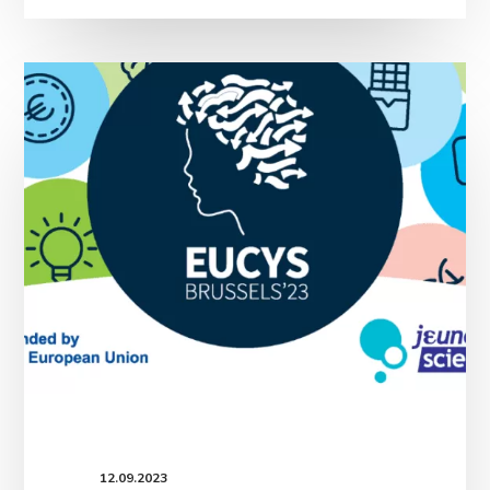
Polacy
w
międzynarodowych
finałach
EUCYS
12.09.2023