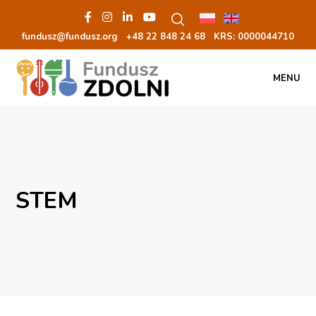
fundusz@fundusz.org
+48 22 848 24 68
KRS: 00000
44710
MENU
STEM