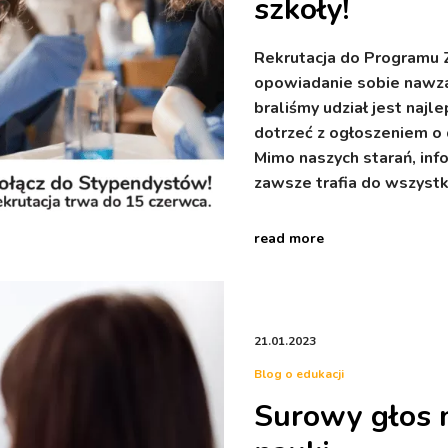
szkoły!
Rekrutacja do Programu 
opowiadanie sobie nawza
braliśmy udział jest na
dotrzeć z ogłoszeniem o 
Mimo naszych starań, info
zawsze trafia do wszyst
read more
21.01.2023
Blog o edukacji
Surowy głos n