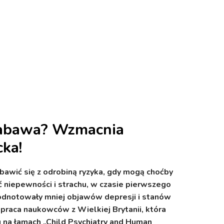
abawa? Wzmacnia
cka!
 bawić się z odrobiną ryzyka, gdy mogą choćby
 niepewności i strachu, w czasie pierwszego
dnotowały mniej objawów depresji i stanów
praca naukowców z Wielkiej Brytanii, która
mu na łamach „Child Psychiatry and Human