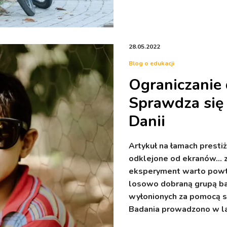
28.05.2022
Blog o edukacji
Ograniczanie 
Sprawdza się 
Danii
Artykuł na łamach presti
odklejone od ekranów… za
eksperyment warto powtó
losowo dobraną grupą ba
wyłonionych za pomocą s
Badania prowadzono w l