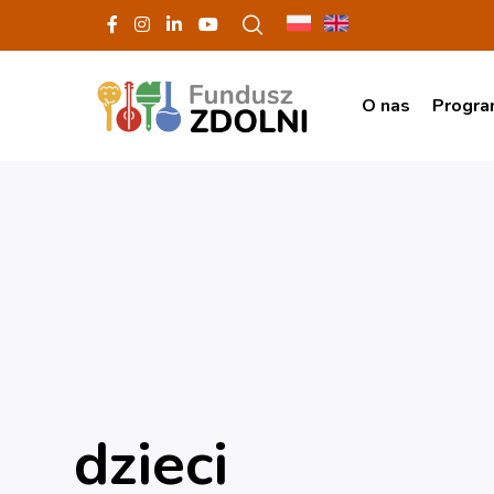
O nas
Progr
dzieci