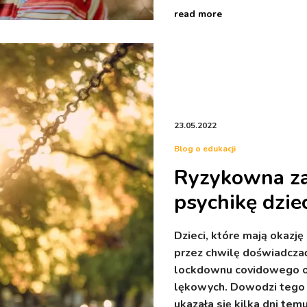
read more
23.05.2022
Blog o edukacji
Ryzykowna z
psychikę dzie
Dzieci, które mają okazję
przez chwilę doświadczać
lockdownu covidowego o
lękowych. Dowodzi tego 
ukazała się kilka dni te