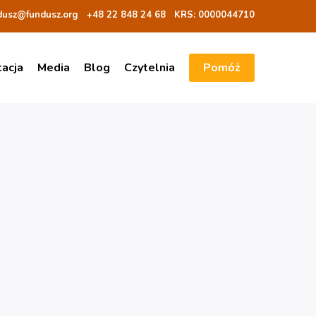
dusz@fundusz.org
+48 22 848 24 68
KRS: 00000
44710
tacja
Media
Blog
Czytelnia
Pomóż