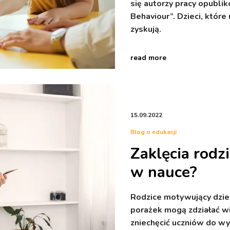
się autorzy pracy opubl
Behaviour”. Dzieci, które
zyskują.
read more
15.09.2022
Blog o edukacji
Zaklęcia rodz
w nauce?
Rodzice motywujący dziec
porażek mogą zdziałać wi
zniechęcić uczniów do wys