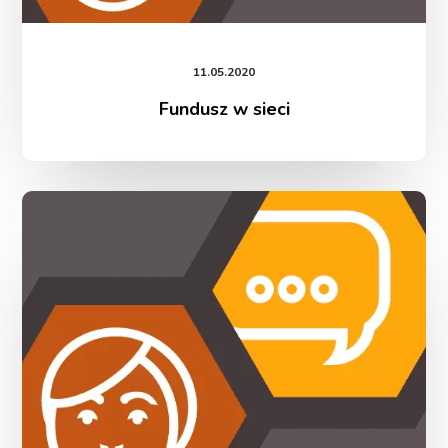
11.05.2020
Fundusz w sieci
Tutoring
online
–
kolejne
propozycje
–
zapisy
do
8 maja