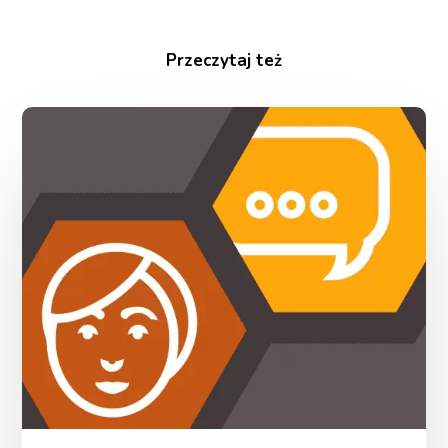
Przeczytaj też
Stypendystki
i
Stypendyści!