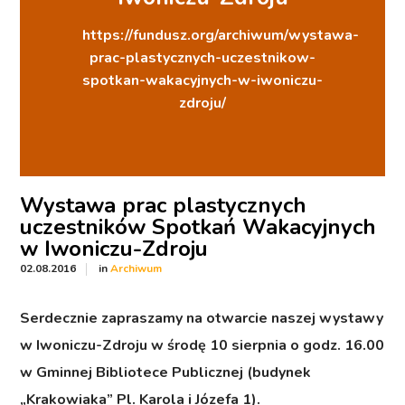
https://fundusz.org/archiwum/wystawa-
prac-plastycznych-uczestnikow-
spotkan-wakacyjnych-w-iwoniczu-
zdroju/
Wystawa prac plastycznych
uczestników Spotkań Wakacyjnych
w Iwoniczu-Zdroju
in
02.08.2016
Archiwum
Serdecznie zapraszamy na otwarcie naszej wystawy
w Iwoniczu-Zdroju w środę 10 sierpnia o godz. 16.00
w Gminnej Bibliotece Publicznej (budynek
„Krakowiaka” Pl. Karola i Józefa 1).