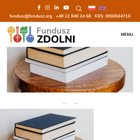
fundusz@fundusz.org
+48 22 848 24 68
KRS: 00000
44710
MENU