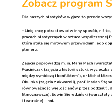
Zobacz program S
Dla naszych plastyków wyjazd to przede wszy
– Linię chcę potraktować w inny sposób, niż to,
pracach plastycznych w sztuce współczesnej.Pu
która stała się motywem przewodnim jego dojrz
pleneru.
Zajęcia poprowadzą m. in. Maria Mach (warsztat
Płuciniczak (zajęcia z historii sztuki, wyciecz
między symbiozą i konfliktem”), dr Michał Mizer
Okulska (zajęcia z akwareli), prof. Marian Stępa
równoważność wielościanów przez podział”), dr
filmoznawcze), Edwin Sieredziński (warsztaty b
i teatralne) i inni.