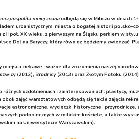
zeczpospolita mniej znana
odbędą się w Miliczu w dniach 1-
dem urbanistycznym, miasta o bogatej historii polsko-cze
z II poł. XX wieku, z pierwszym na Śląsku parkiem w stylu 
lsce Dolina Baryczy, który również będziemy zwiedzać. Pl
iejsca ciekawe i ważne dla zrozumienia naszej narodowe
szwicy (2012), Brodnicy (2013) oraz Złotym Potoku (2014)
 różnych uzdolnieniach i zainteresowaniach: plastycy, muz
ia obok zajęć warsztatowych odbędą się także zajęcia rekr
acje astronomiczne, wycieczki historyczne i przyrodnicze,
naszych podopiecznych w milickim kościele, a także wyst
rzowskim na Uniwersytecie Warszawskim).