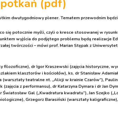
potkań (pdf)
stkim dwutygodniowy plener. Tematem przewodnim będzie
 co się potocznie myśli, czyli o kresce stosowanej w rysunk
nktem wyjścia do podjętego problemu będą realizacje Edwa
ałej twórczości – mówi prof. Marian Stępak z Uniwersytetu
y filozoficzne), dr Igor Kraszewski (zajęcia historyczne, 
ka szlakiem klasztorów i kościołów), ks. dr Stanisław Adami
a (warsztaty teatralne nt. „Alicji w krainie Czarów”), Pauli
k (zajęcia z performansu), dr Katarzyna Dymara i dr Jan Dym
 Światosław Gal („Kwadratura kwadratu”), Jan Szejko („Lo
iologiczne), Grzegorz Barasiński (warsztaty kaligraficzne