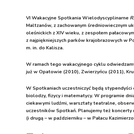
VI Wakacyjne Spotkania Wielodyscyplinarne
R
Maltzanów, z zachowanym średniowiecznym ukła
oleśnickich z XIV wieku, z zespołem pałacowym 
z najpiękniejszych parków krajobrazowych w Po
m. in. do Kalisza.
W ramach tego wakacyjnego cyklu odwiedzamy m
już w Opatowie (2010), Zwierzyńcu (2011), Kru
W Spotkaniach uczestniczyć będą stypendyści o
biolodzy, fizycy i matematycy. W programie dn
ciekawymi ludźmi, warsztaty teatralne, obserw
uczestników Spotkań. Planujemy też koncerty 
(i drugą – w październiku – w Pałacu Kazimie