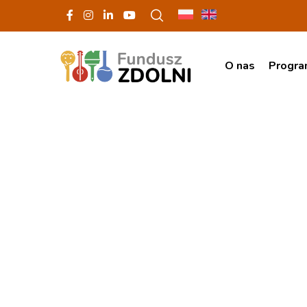
O nas
Progr