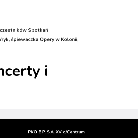
 uczestników Spotkań
ryk, śpiewaczka Opery w Kolonii,
certy i
PKO B.P. S.A. XV o/Centrum