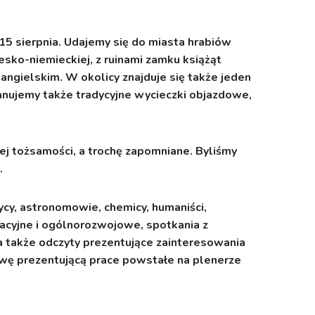
15 sierpnia. Udajemy się do miasta hrabiów
sko-niemieckiej, z ruinami zamku książąt
angielskim. W okolicy znajduje się także jeden
anujemy także tradycyjne wycieczki objazdowe,
j tożsamości, a trochę zapomniane. Byliśmy
.
ycy, astronomowie, chemicy, humaniści,
eacyjne i ogólnorozwojowe, spotkania z
 a także odczyty prezentujące zainteresowania
awę prezentującą prace powstałe na plenerze