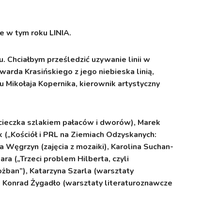
 w tym roku LINIA.
u. Chciałbym prześledzić uzywanie linii w
rda Krasińskiego z jego niebieska linią,
 Mikołaja Kopernika, kierownik artystyczny
wycieczka szlakiem pałaców i dworów), Marek
ak („Kościół i PRL na Ziemiach Odzyskanych:
na Węgrzyn (zajęcia z mozaiki), Karolina Suchan-
ara („Trzeci problem Hilberta, czyli
żban”), Katarzyna Szarla (warsztaty
), Konrad Żygadło (warsztaty literaturoznawcze