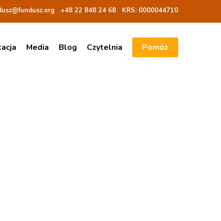
dusz@fundusz.org
+48 22 848 24 68
KRS: 00000
44710
tacja
Media
Blog
Czytelnia
Pomóż