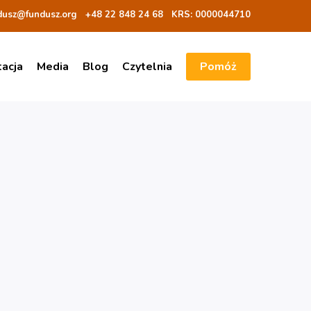
dusz@fundusz.org
+48 22 848 24 68
KRS: 00000
44710
tacja
Media
Blog
Czytelnia
Pomóż