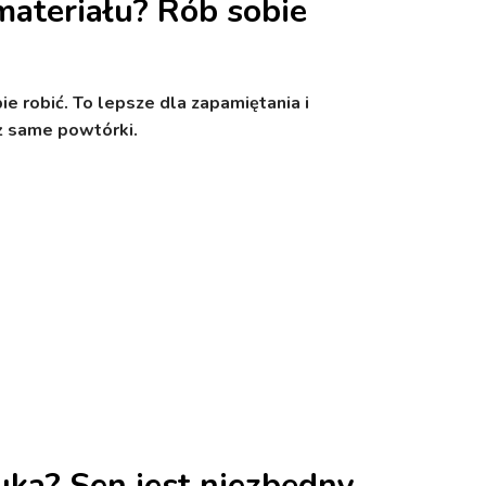
ateriału? Rób sobie
ie robić. To lepsze dla zapamiętania i
iż same powtórki.
ka? Sen jest niezbędny