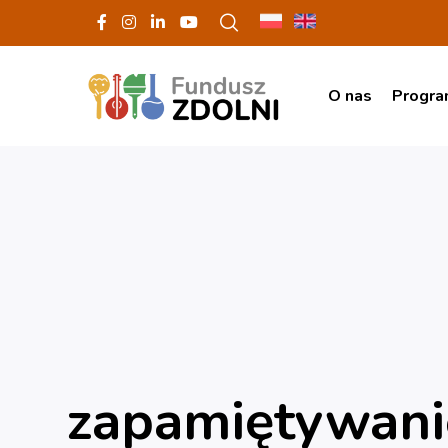
O nas
Progr
zapamiętywani