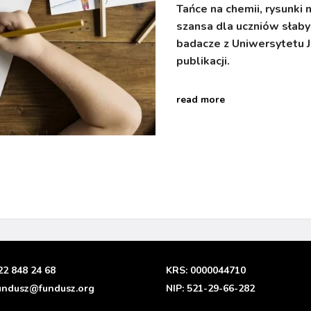
Tańce na chemii, rysunki 
szansa dla uczniów słab
badacze z Uniwersytetu 
publikacji.
read more
22 848 24 68
KRS: 0000044710
undusz@fundusz.org
NIP: 521-29-66-282