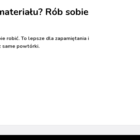
ateriału? Rób sobie
ie robić. To lepsze dla zapamiętania i
iż same powtórki.