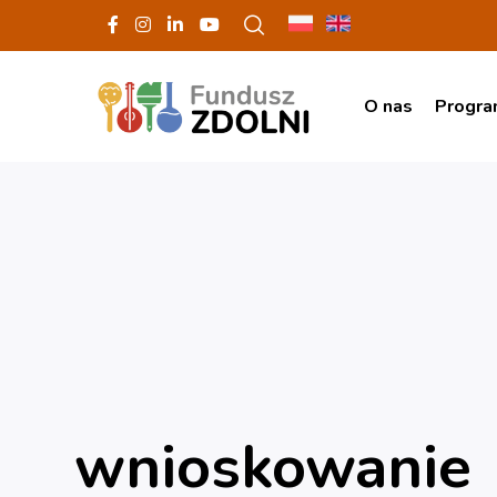
O nas
Progr
wnioskowanie