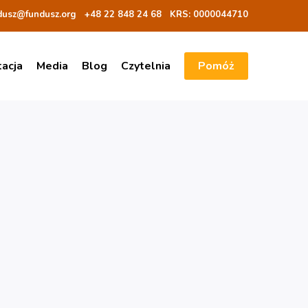
dusz@fundusz.org
+48 22 848 24 68
KRS: 00000
44710
tacja
Media
Blog
Czytelnia
Pomóż