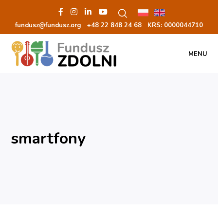
fundusz@fundusz.org
+48 22 848 24 68
KRS: 00000
44710
MENU
smartfony