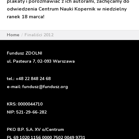
plakaty i porozmawiać z ich autorami, zachęcamy do
odwiedzenia Centrum Nauki Kopernik w niedzielny
ranek 18 marca!
Home
Finaliści 2012
Fundusz ZDOLNI
ul. Pasteura 7, 02-093 Warszawa
tel.:
+48 22 848 24 68
e-mail:
fundusz@fundusz.org
KRS: 0000044710
NIP: 521-29-66-282
PKO B.P. S.A. XV o/Centrum
PL 69 1020 1156 0000 7502 0049 9731