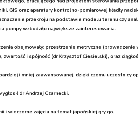
ojektowego, pracującego nad projektem sterowania przep
ki, GIS oraz aparatury kontrolno-pomiarowej kładły naci
. zaznaczenie przekroju na podstawie modelu terenu czy an
a pompy wzbudziło największe zainteresowania.
enia obejmowały: przestrzenie metryczne (prowadzenie wykł
, zwartość i spójność (dr Krzysztof Ciesielski), oraz ciągło
rdziej i mniej zaawansowanej, dzięki czemu uczestnicy op
głosił dr Andrzej Czarnecki.
nii i wieczorne zajęcia na temat japońskiej gry go.