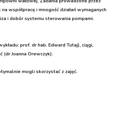
ompowni wałowej. Zadania prowadzone przez
sk na współpracę i mnogość działań wymaganych
aliza i dobór systemu sterowania pompami.
adu: prof. dr hab. Edward Tutaj), ciągi,
ść (dr Joanna Orewczyk).
tymalnie mogli skorzystać z zajęć.