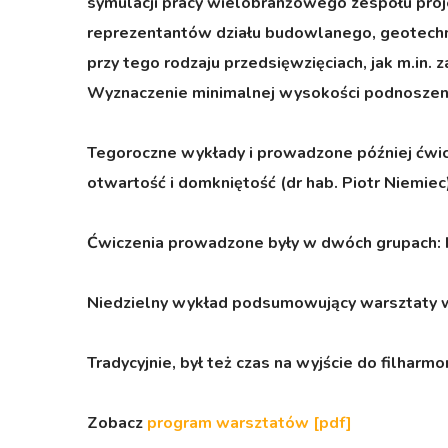
symulacji pracy wielobranżowego zespołu pr
reprezentantów działu budowlanego, geotechni
przy tego rodzaju przedsięwzięciach, jak m.in
Wyznaczenie minimalnej wysokości podnoszeni
Tegoroczne wykłady i prowadzone później ćwicz
otwartość i domkniętość (dr hab. Piotr Niemiec)
Ćwiczenia prowadzone były w dwóch grupach: ba
Niedzielny wykład podsumowujący warsztaty wy
Tradycyjnie, był też czas na wyjście do filharmo
Zobacz
program warsztatów [pdf]