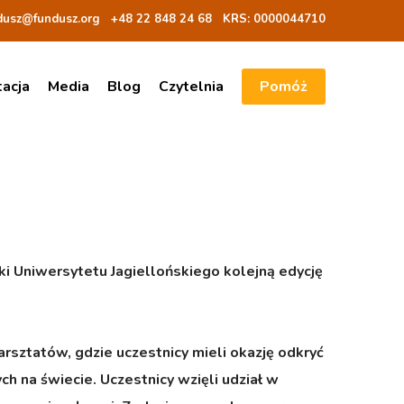
dusz@fundusz.org
+48 22 848 24 68
KRS: 00000
44710
tacja
Media
Blog
Czytelnia
Pomóż
i Uniwersytetu Jagiellońskiego kolejną edycję
rsztatów, gdzie uczestnicy mieli okazję odkryć
h na świecie. Uczestnicy wzięli udział w