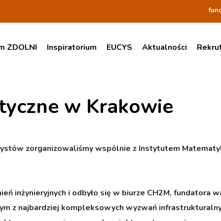
fun
am ZDOLNI
Inspiratorium
EUCYS
Aktualności
Rekru
tyczne w Krakowie
dystów zorganizowaliśmy wspólnie z Instytutem Matematyk
ń inżynieryjnych i odbyło się w biurze CH2M, fundatora wa
dnym z najbardziej kompleksowych wyzwań infrastrukturalnyc