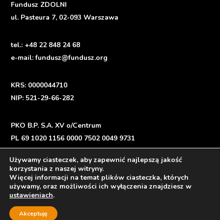
Fundusz ZDOLNI
ul. Pasteura 7, 02-093 Warszawa
tel.:
+48 22 848 24 68
e-mail:
fundusz@fundusz.org
KRS: 0000044710
NIP: 521-29-66-282
PKO B.P. S.A. XV o/Centrum
PL 69 1020 1156 0000 7502 0049 9731
Używamy ciasteczek, aby zapewnić najlepszą jakość
korzystania z naszej witryny.
Więcej informacji na temat plików ciasteczka, których
Polityka prywatności
/
Privacy Policy
używamy, oraz możliwości ich wyłączenia znajdziesz w
ustawieniach
.
Akceptuję
Facebook
Instagram
LinkedI
You