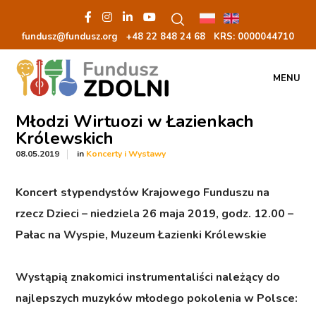
fundusz@fundusz.org
+48 22 848 24 68
KRS: 00000
44710
MENU
Młodzi Wirtuozi w Łazienkach
Królewskich
in
08.05.2019
Koncerty i Wystawy
Koncert stypendystów Krajowego Funduszu na
rzecz Dzieci – niedziela 26 maja 2019, godz. 12.00 –
Pałac na Wyspie, Muzeum Łazienki Królewskie
Wystąpią znakomici instrumentaliści należący do
najlepszych muzyków młodego pokolenia w Polsce: