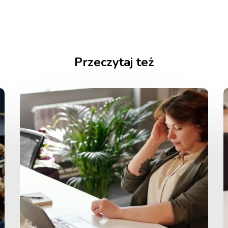
Przeczytaj też
Nauczyciele
pracują
najciężej