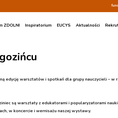
fun
am ZDOLNI
Inspiratorium
EUCYS
Aktualności
Rekru
ogozińcu
ną edycję warsztatów i spotkań dla grupy nauczycieli – 
niec są warsztaty z edukatorami i popularyzatorami nauki
ach, w koncercie i wernisażu naszej wystawy.