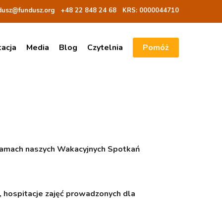
dusz@fundusz.org
+48 22 848 24 68
KRS: 00000
44710
tacja
Media
Blog
Czytelnia
Pomóż
w ramach naszych Wakacyjnych Spotkań
, hospitacje zajęć prowadzonych dla