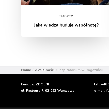
31.08.2021
Jaka wiedza buduje wspólnotę?
Home
Aktualności
Inspiratorium w Rogozińcu
Fundusz ZDOLNI
tel.:
+48 
ul. Pasteura 7, 02-093 Warszawa
e-mail:
f