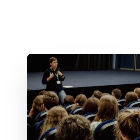
Jaka
wiedza
buduje
wspólnotę?