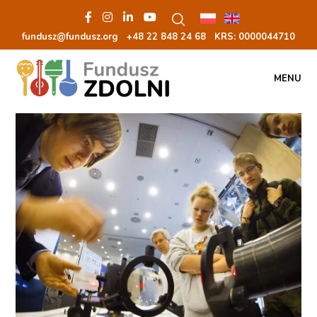
fundusz@fundusz.org
+48 22 848 24 68
KRS: 00000
44710
MENU