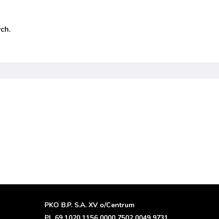
ch.
PKO B.P. S.A. XV o/Centrum
PL 69 1020 1156 0000 7502 0049 9731