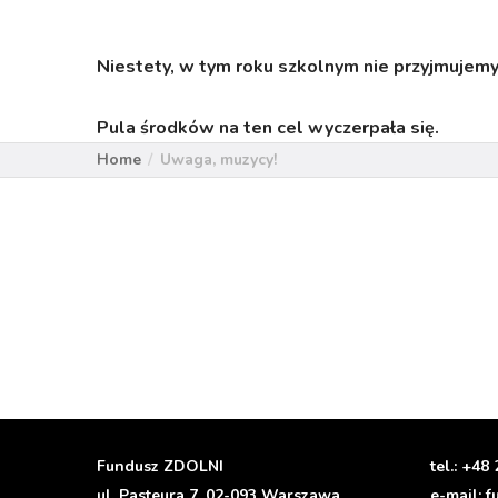
Niestety, w tym roku szkolnym nie przyjmuje
Pula środków na ten cel wyczerpała się.
Home
Uwaga, muzycy!
Fundusz ZDOLNI
tel.:
+48 
ul. Pasteura 7, 02-093 Warszawa
e-mail:
f