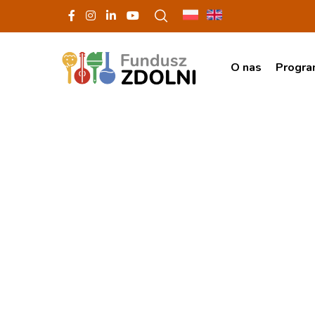
O nas
Progr