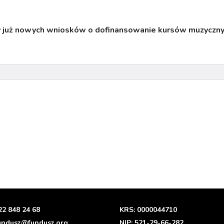
my już nowych wniosków o dofinansowanie kursów muzyczny
22 848 24 68
KRS: 0000044710
undusz@fundusz.org
NIP: 521-29-66-282