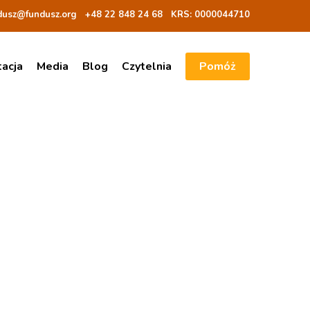
dusz@fundusz.org
+48 22 848 24 68
KRS: 00000
44710
tacja
Media
Blog
Czytelnia
Pomóż