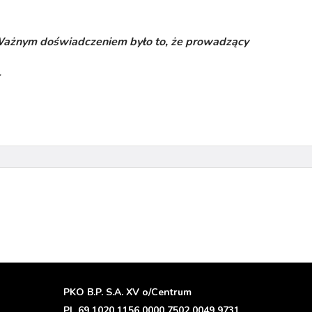
. Ważnym doświadczeniem było to, że prowadzący
r
PKO B.P. S.A. XV o/Centrum
PL 69 1020 1156 0000 7502 0049 9731