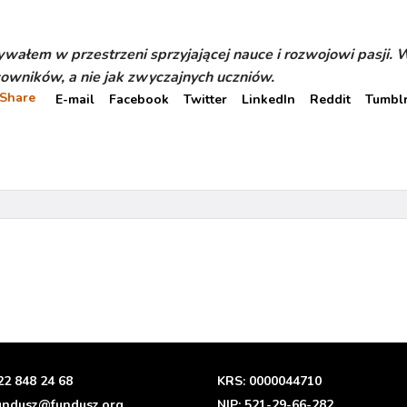
wałem w przestrzeni sprzyjającej nauce i rozwojowi pasji
cowników, a nie jak zwyczajnych uczniów.
Share
E-mail
Facebook
Twitter
LinkedIn
Reddit
Tumbl
22 848 24 68
KRS: 0000044710
undusz@fundusz.org
NIP: 521-29-66-282