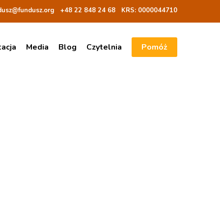
dusz@fundusz.org
+48 22 848 24 68
KRS: 00000
44710
tacja
Media
Blog
Czytelnia
Pomóż