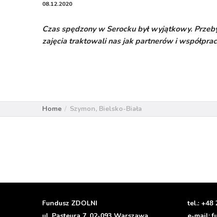
08.12.2020
Czas spędzony w Serocku był wyjątkowy. Przeby
zajęcia traktowali nas jak partnerów i współpra
Home
Szymon, Bielsko-Biała
Fundusz ZDOLNI
tel.:
+48 
ul. Pasteura 7, 02-093 Warszawa
e-mail:
f