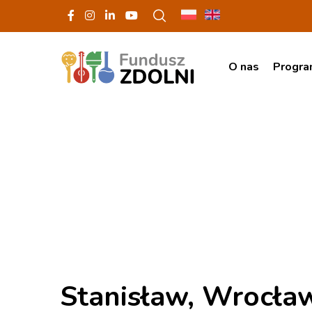
O nas
Progr
Stanisław, Wrocła