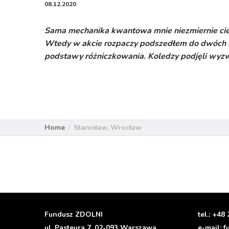
08.12.2020
Sama mechanika kwantowa mnie niezmiernie ciek
Wtedy w akcie rozpaczy podszedłem do dwóch st
podstawy różniczkowania. Koledzy podjęli wyzwan
Home
Stanisław, Wrocław
Fundusz ZDOLNI
tel.:
+48 
ul. Pasteura 7, 02-093 Warszawa
e-mail:
f