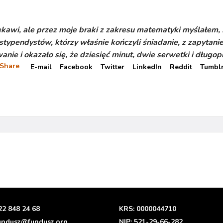
awi, ale przez moje braki z zakresu matematyki myślałem,
ypendystów, którzy właśnie kończyli śniadanie, z zapytani
ie i okazało się, że dziesięć minut, dwie serwetki i długop
Share
E-mail
Facebook
Twitter
LinkedIn
Reddit
Tumbl
22 848 24 68
KRS: 0000044710
undusz@fundusz.org
NIP: 521-29-66-282