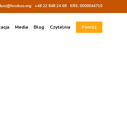
dusz@fundusz.org
+48 22 848 24 68
KRS: 00000
44710
tacja
Media
Blog
Czytelnia
Pomóż