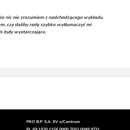
 że nic nie zrozumiem z nadchodzącego wykładu.
em, czy daliby radę szybko wytłumaczyć mi
is były wystarczające.
r
PKO B.P. S.A. XV o/Centrum
PL 69 1020 1156 0000 7502 0049 9731