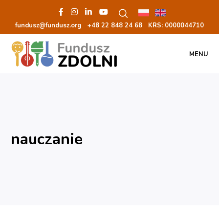
fundusz@fundusz.org
+48 22 848 24 68
KRS: 00000
44710
MENU
nauczanie