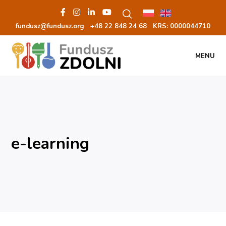
fundusz@fundusz.org
+48 22 848 24 68
KRS: 00000
44710
MENU
e-learning