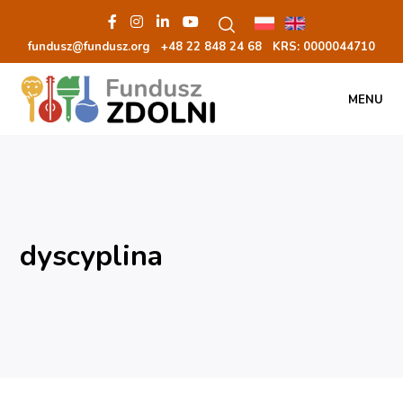
fundusz@fundusz.org
+48 22 848 24 68
KRS: 00000
44710
MENU
dyscyplina