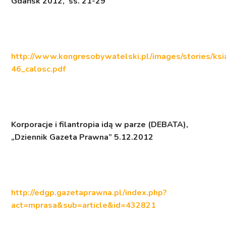
Gdańsk 2012, ss. 21-29
http://www.kongresobywatelski.pl/images/stories/ksia
46_calosc.pdf
Korporacje i filantropia idą w parze (DEBATA)
,
„Dziennik Gazeta Prawna” 5.12.2012
http://edgp.gazetaprawna.pl/index.php?
act=mprasa&sub=article&id=432821