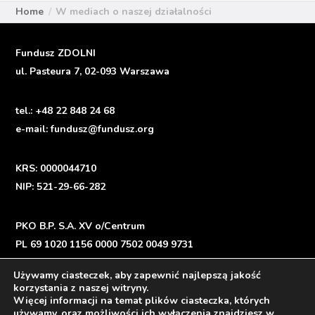
Home
W mediach o naszej działalności
Fundusz ZDOLNI
ul. Pasteura 7, 02-093 Warszawa
tel.:
+48 22 848 24 68
e-mail:
fundusz@fundusz.org
KRS: 0000044710
NIP: 521-29-66-282
PKO B.P. S.A. XV o/Centrum
PL 69 1020 1156 0000 7502 0049 9731
Używamy ciasteczek, aby zapewnić najlepszą jakość
korzystania z naszej witryny.
Więcej informacji na temat plików ciasteczka, których
Polityka prywatności
/
Privacy Policy
używamy, oraz możliwości ich wyłączenia znajdziesz w