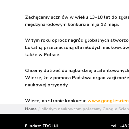
Zachęcamy uczniów w wieku 13-18 lat do zgłas
międzynarodowym konkursie mija 12 maja.
W tym roku oprócz nagród globalnych stworz
Lokalną przeznaczoną dla młodych naukowców, 
także w Polsce.
Chcemy dotrzeć do najbardziej utalentowanyc
Wierzę, że z pomocą Państwa organizacji możem
naukowej przygody.
Więcej na stronie konkursu:
www.googlescienc
Home
Młodym naukowcom polecamy Google Scienc
Fundusz ZDOLNI
tel.:
+48 