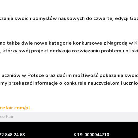
zania swoich pomysłów naukowych do czwartej edycji Goog
ono także dwie nowe kategorie konkursowe z Nagrodą w 
którzy swój projekt dedykują rozwiązaniu problemu bliski
h uczniów w Polsce oraz dać im możliwość pokazania swoi
y przekazać informacje o konkursie nauczycielom i ucznio
efair.com/pl
e Fair
22 848 24 68
KRS: 0000044710