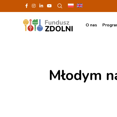
O nas
Progr
Młodym n