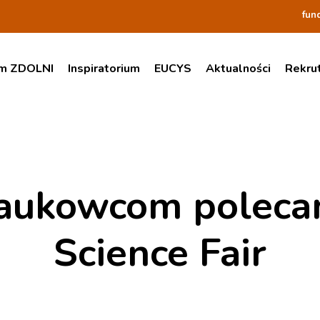
fun
am ZDOLNI
Inspiratorium
EUCYS
Aktualności
Rekru
aukowcom poleca
Science Fair