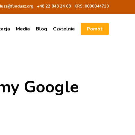
dusz@fundusz.org
+48 22 848 24 68
KRS: 00000
44710
tacja
Media
Blog
Czytelnia
Pomóż
my Google