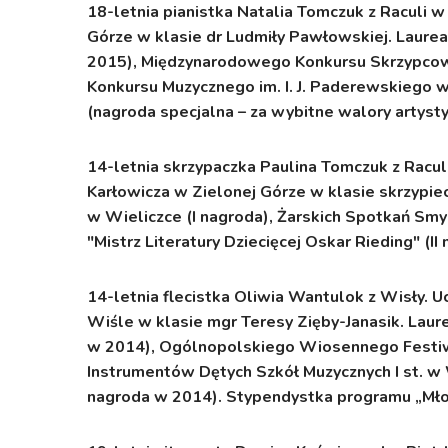
18-letnia pianistka Natalia Tomczuk z Raculi w
Górze w klasie dr Ludmiły Pawłowskiej. Laurea
2015), Międzynarodowego Konkursu Skrzypcow
Konkursu Muzycznego im. I. J. Paderewskiego w
(nagroda specjalna – za wybitne walory artyst
14-letnia skrzypaczka Paulina Tomczuk z Racul
Karłowicza w Zielonej Górze w klasie skrzypie
w Wieliczce (I nagroda), Żarskich Spotkań Sm
"Mistrz Literatury Dziecięcej Oskar Rieding" (I
14-letnia flecistka Oliwia Wantulok z Wisły.
Uc
Wiśle w klasie mgr Teresy Zięby-Janasik. Lau
w 2014), Ogólnopolskiego Wiosennego Festiw
Instrumentów Dętych Szkół Muzycznych I st. w 
nagroda w 2014). Stypendystka programu „Młod