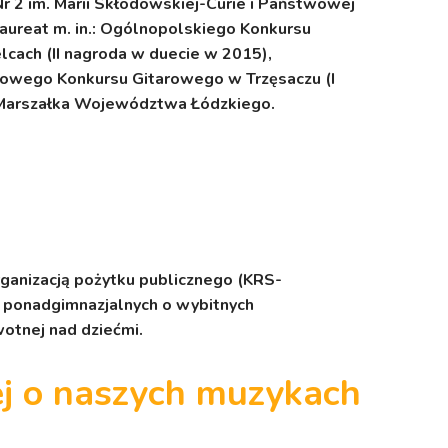
 2 im. Marii Skłodowskiej-Curie i Państwowej
 Laureat m. in.: Ogólnopolskiego Konkursu
cach (II nagroda w duecie w 2015),
owego Konkursu Gitarowego w Trzęsaczu (I
z Marszałka Województwa Łódzkiego.
rganizacją pożytku publicznego (KRS-
 ponadgimnazjalnych o wybitnych
wotnej nad dziećmi.
j o naszych muzykach