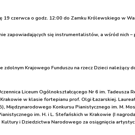
lę
19 czerwca
o godz. 12:00 do Zamku Królewskiego w Wa
ie zapowiadających się instrumentalistów, a wśród nich – 
e zdolnym Krajowego Funduszu na rzecz Dzieci należący 
czennica Liceum Ogólnokształcącego Nr 6 im. Tadeusza 
Krakowie w klasie fortepianu prof. Olgi Łazarskiej. Laurea
15), Międzynarodowego Konkursu Pianistycznego im. M. Mo
Pianistycznego im. H. i L. Stefańskich w Krakowie (I nagr
 Kultury i Dziedzictwa Narodowego za osiągnięcia artystyc