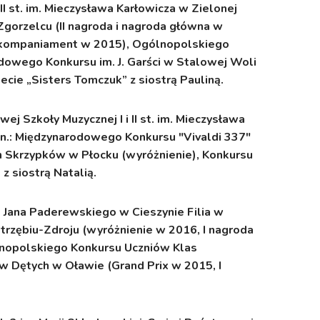
I st. im. Mieczysława Karłowicza w Zielonej
gorzelcu (II nagroda i nagroda główna w
 akompaniament w 2015), Ogólnopolskiego
dowego Konkursu im. J. Garści w Stalowej Woli
cie „Sisters Tomczuk” z siostrą Pauliną.
 Szkoły Muzycznej I i II st. im. Mieczysława
 in.: Międzynarodowego Konkursu "Vivaldi 337"
h Skrzypków w Płocku (wyróżnienie), Konkursu
z siostrą Natalią.
go Jana Paderewskiego w Cieszynie Filia w
trzębiu-Zdroju (wyróżnienie w 2016, I nagroda
nopolskiego Konkursu Uczniów Klas
w Dętych w Oławie (Grand Prix w 2015, I