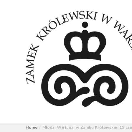
Home
Młodzi Wirtuozi w Zamku Królewskim 19 cz