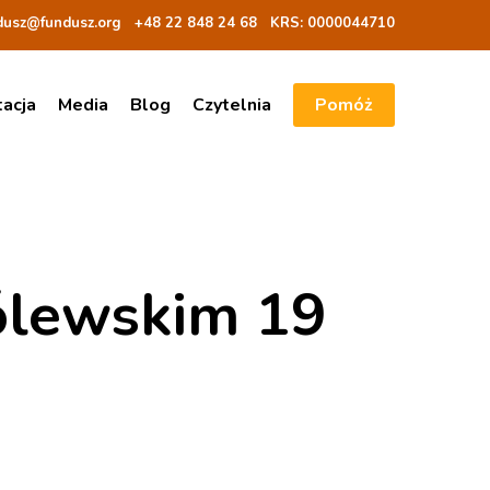
dusz@fundusz.org
+48 22 848 24 68
KRS: 00000
44710
tacja
Media
Blog
Czytelnia
Pomóż
ólewskim 19