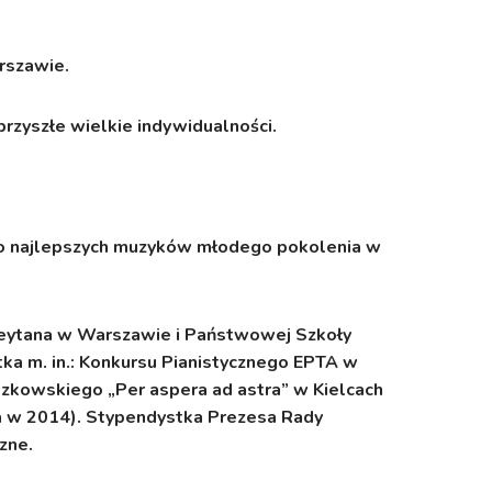
rszawie.
przyszłe wielkie indywidualności.
do najlepszych muzyków młodego pokolenia w
Reytana w Warszawie i Państwowej Szkoły
tka m. in.: Konkursu Pianistycznego EPTA w
szkowskiego „Per aspera ad astra” w Kielcach
oda w 2014). Stypendystka Prezesa Rady
zne.