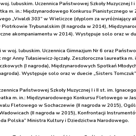
 woj. lubuskim.
Uczennica Państwowej Szkoły Muzycznej I i I
tka m. in.: Międzynarodowego Konkursu Pianistycznego w Z
ego „Vivaldi 303” w Wieliczce (dyplom za wyróżniający
 Piotrkowie Trybunalskim (II nagroda w 2014), Międzynaro
yczne akompaniamentu w 2014). Występuje solo oraz w due
i w woj. lubuskim.
Uczennica Gimnazjum Nr 6 oraz Państwowej
c mgr Anny Tułasiewicz-Jęczały. Zeszłoroczna laureatka m.
yczkowych (I nagroda), Międzynarodowych Spotkań Młodyc
I nagroda). Występuje solo oraz w duecie „Sisters Tomczuk” 
zennica Państwowej Szkoły Muzycznej I i II st. im. Ignace
reatka m. in.: Międzynarodowego Konkursu Fletowego w Jas
alu Fletowego w Sochaczewie (II nagroda w 2015), Ogól
Wadowicach (II nagroda w 2015), Konfrontacji Instrumentó
a Polska” Ministra Kultury i Dziedzictwa Narodowego.