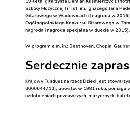
19-letni gitarzysta Damian Kuśmierczyk z Piot
Szkoły Muzycznej I i II st. im. Ignacego Jana 
Gitarowego w Wadowicach (I nagroda w 2016), 
Ogólnopolskiego Konkursu Gitarowego w Toma
nagroda i nagroda specjalna w duecie w 2015
W programie m. in.: Beethoven, Chopin, Gaubert
Serdecznie zapra
Krajowy Fundusz na rzecz Dzieci jest stowarzy
0000044710); powstał w 1981 roku; pomaga w 
uzdolnieniach poznawczych, muzycznych, baleto