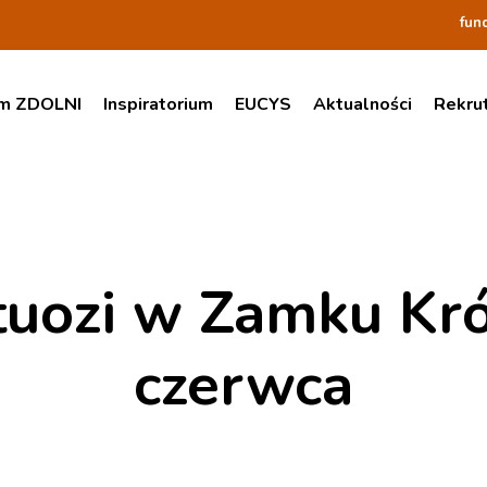
fun
am ZDOLNI
Inspiratorium
EUCYS
Aktualności
Rekru
tuozi w Zamku Kr
czerwca