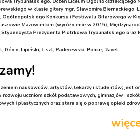
rkowa Trybunalskiego.
Uczeń Liceum Ogólnokształcącego Nr
Paderewskiego w klasie gitary mgr. Sławomira Biernackiego.
Ogólnopolskiego Konkursu i Festiwalu Gitarowego w Kiel
szowie Mazowieckim (wyróżnienie w 2015), Międzynarod
). Stypendysta Prezydenta Piotrkowa Trybunalskiego ora
, Génin, Lipiński, Liszt, Paderewski, Ponce, Ravel
szamy!
szeniem naukowców, artystów, lekarzy i studentów; jest o
rozwoju uczniom szkół podstawowych, gimnazjów i szkół
wych i plastycznych oraz stara się o poprawę opieki zdro
więce