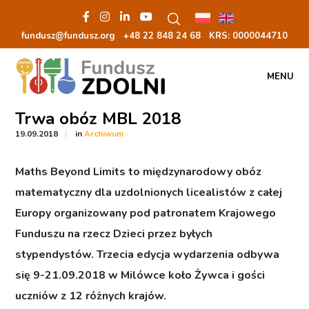
fundusz@fundusz.org
+48 22 848 24 68
KRS: 00000
44710
MENU
Trwa obóz MBL 2018
in
19.09.2018
Archiwum
Maths Beyond Limits to międzynarodowy obóz
matematyczny dla uzdolnionych licealistów z całej
Europy organizowany pod patronatem Krajowego
Funduszu na rzecz Dzieci przez byłych
stypendystów. Trzecia edycja wydarzenia odbywa
się 9-21.09.2018 w Milówce koło Żywca i gości
uczniów z 12 różnych krajów.