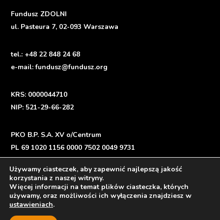
Fundusz ZDOLNI
ul. Pasteura 7, 02-093 Warszawa
tel.:
+48 22 848 24 68
e-mail:
fundusz@fundusz.org
KRS: 0000044710
NIP: 521-29-66-282
PKO B.P. S.A. XV o/Centrum
PL 69 1020 1156 0000 7502 0049 9731
Używamy ciasteczek, aby zapewnić najlepszą jakość
korzystania z naszej witryny.
Więcej informacji na temat plików ciasteczka, których
Polityka prywatności
/
Privacy Policy
używamy, oraz możliwości ich wyłączenia znajdziesz w
ustawieniach
.