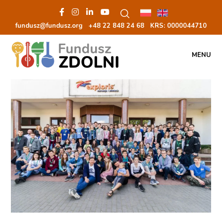
fundusz@fundusz.org
+48 22 848 24 68
KRS: 00000
44710
MENU