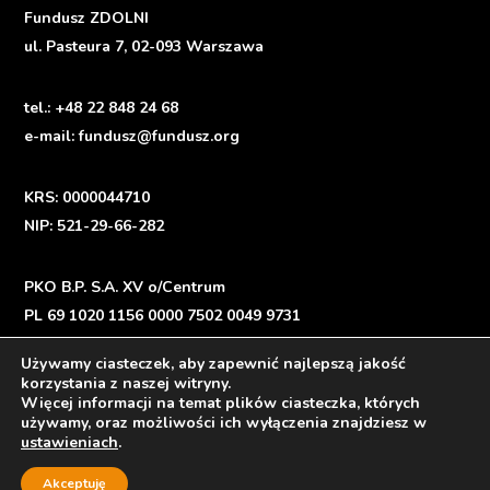
Fundusz ZDOLNI
ul. Pasteura 7, 02-093 Warszawa
tel.:
+48 22 848 24 68
e-mail:
fundusz@fundusz.org
KRS: 0000044710
NIP: 521-29-66-282
PKO B.P. S.A. XV o/Centrum
PL 69 1020 1156 0000 7502 0049 9731
Używamy ciasteczek, aby zapewnić najlepszą jakość
korzystania z naszej witryny.
Więcej informacji na temat plików ciasteczka, których
Polityka prywatności
/
Privacy Policy
używamy, oraz możliwości ich wyłączenia znajdziesz w
ustawieniach
.
Akceptuję