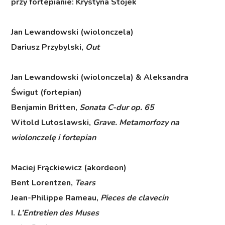
przy fortepianie: Krystyna Stojek
Jan Lewandowski (wiolonczela)
Dariusz Przybylski,
Out
Jan Lewandowski (wiolonczela) & Aleksandra
Świgut (fortepian)
Benjamin Britten,
Sonata C-dur op. 65
Witold Lutoslawski,
Grave. Metamorfozy na
wiolonczelę i fortepian
Maciej Frąckiewicz (akordeon)
Bent Lorentzen,
Tears
Jean-Philippe Rameau,
Pieces de clavecin
I.
L’Entretien des Muses