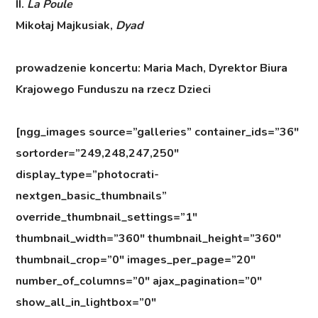
II.
La Poule
Mikołaj Majkusiak,
Dyad
prowadzenie koncertu: Maria Mach, Dyrektor Biura
Krajowego Funduszu na rzecz Dzieci
[ngg_images source=”galleries” container_ids=”36″
sortorder=”249,248,247,250″
display_type=”photocrati-
nextgen_basic_thumbnails”
override_thumbnail_settings=”1″
thumbnail_width=”360″ thumbnail_height=”360″
thumbnail_crop=”0″ images_per_page=”20″
number_of_columns=”0″ ajax_pagination=”0″
show_all_in_lightbox=”0″