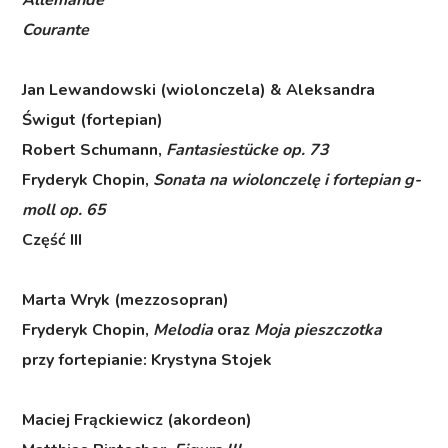
Allemande
Courante
Jan Lewandowski (wiolonczela) & Aleksandra
Świgut (fortepian)
Robert Schumann,
Fantasiestücke op. 73
Fryderyk Chopin,
Sonata na wiolonczelę i fortepian g-
moll op. 65
Część III
Marta Wryk (mezzosopran)
Fryderyk Chopin,
Melodia
oraz
Moja pieszczotka
przy fortepianie: Krystyna Stojek
Maciej Frąckiewicz (akordeon)