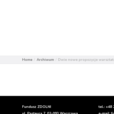
Home
Archiwum
Dwie nowe propozycje warszta
Fundusz ZDOLNI
tel.:
+48 
ul. Pasteura 7, 02-093 Warszawa
e-mail:
f