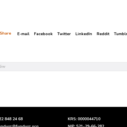
Share
E-mail
Facebook
Twitter
LinkedIn
Reddit
Tumbl
tów
22 848 24 68
KRS: 0000044710
undusz@fundusz.org
NIP: 521-29-66-282