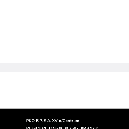
r
PKO B.P. S.A. XV o/Centrum
PL 69 1020 1156 0000 7502 0049 9731