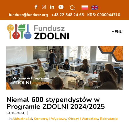
fundusz@fundusz.org
+48 22 848 24 68
KRS: 00000
44710
MENU
Niemal 600 stypendystów w
Programie ZDOLNI 2024/2025
04.10.2024
in
,
,
,
Aktualności
Koncerty i Wystawy
Obozy i Warsztaty
Rekrutacja