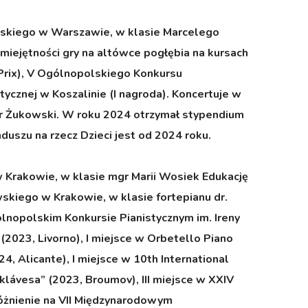
owskiego w Warszawie, w klasie Marcelego
miejętności gry na altówce pogłębia na kursach
Prix), V Ogólnopolskiego Konkursu
znej w Koszalinie (I nagroda). Koncertuje w
otr Żukowski. W roku 2024 otrzymał stypendium
uszu na rzecz Dzieci jest od 2024 roku.
 w Krakowie, w klasie mgr Marii Wosiek Edukację
skiego w Krakowie, w klasie fortepianu dr.
ólnopolskim Konkursie Pianistycznym im. Ireny
(2023, Livorno), I miejsce w Orbetello Piano
24, Alicante), I miejsce w 10th International
lávesa” (2023, Broumov), III miejsce w XXIV
óżnienie na VII Międzynarodowym