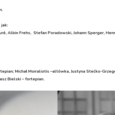
m.
jak:
auré, Albin Frehs, Stefan Poradowski, Johann Sperger, Hen
rtepian
; Michał Moiraliotis –altówka,
Justyna Stećko-Grzeg
sz Bielski – fortepian.