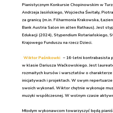
Pianistycznym Konkursie Chopinowskim w Turzn
Andrzeja Jasińskiego, Wojciecha Świtały, Piotr
za granicą (m.in. Filharmonia Krakowska, Łazi
Bank Austria Salon im alten Rathaus). Jest st
Edukacji (2024), Stypendium Rotariańskiego,
Krajowego Funduszu na rzecz Dzieci.
Wiktor Paśnikowki
– 16-letni kontrabasista p
w klasie Dariusza Waćkowskiego. Jest laureat
rozmaitych kursów i warsztatów o charakterze s
inicjatywach i projektach. W swym repertuarze
swoich wykonań. Wiktor chętnie wykonuje muz
muzyki współczesnej. W wolnym czasie aktywny
Młodym wykonawcom towarzyszyć będą pianiści