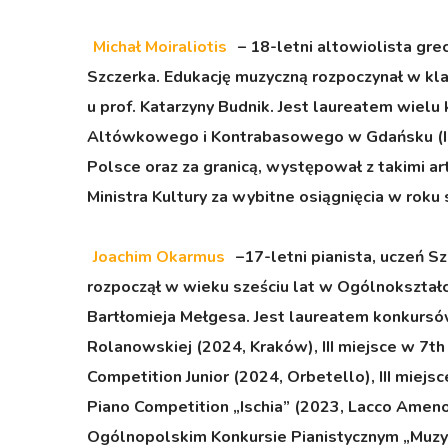
Michał Moiraliotis
– 18-letni altowiolista g
Szczerka. Edukację muzyczną rozpoczynał w kla
u prof. Katarzyny Budnik. Jest laureatem wie
Altówkowego i Kontrabasowego w Gdańsku (I n
Polsce oraz za granicą, występował z takimi a
Ministra Kultury za wybitne osiągnięcia w ro
Joachim Okarmus
–17-letni pianista, uczeń S
rozpoczął w wieku sześciu lat w Ogólnokształc
Bartłomieja Mełgesa. Jest laureatem konkursów
Rolanowskiej (2024, Kraków), III miejsce w 7th
Competition Junior (2024, Orbetello), III miejs
Piano Competition „Ischia” (2023, Lacco Ameno
Ogólnopolskim Konkursie Pianistycznym „Muzyk