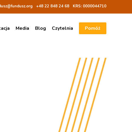
dusz@fundusz.org
+48 22 848 24 68
KRS: 00000
44710
tacja
Media
Blog
Czytelnia
Pomóż