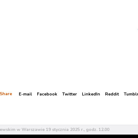
Share
E-mail
Facebook
Twitter
LinkedIn
Reddit
Tumbl
wskim w Warszawie 19 stycznia 2025 r., godz. 12.00