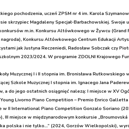
reckiego pochodzenia, uczeń ZPSM nr 4 im. Karola Szyman
sie skrzypiec Magdaleny Specjał-Barbachowskiej. Swoje u
lu konkursów m.in. Konkursu Altówkowego w Żywcu (Grand 
agroda), Konkursu Altówkowego Centrum Edukacji Artystyc
rtystami jak Justyna Reczeniedi, Radosław Sobczak czy Pi
ku szkolnym 2023/2024. W programie ZDOLNI Krajowego Fund
zkoły Muzycznej I i II stopnia im. Bronisława Rutkowskiego
ącej Szkole Muzycznej I stopnia im. Ignacego Jana Paderew
, a do jego ostatnich osiągnięć nalezą: I miejsce w XV Og
 Young Livorno Piano Competition – Premio Enrico Galletta 
ce w II International Piano Competition Gonzalo Soriano (20
), III miejsce w międzynarodowym konkursie „Broumovská k
a polska i nie tylko…” (2024, Gorzów Wielkopolski), wyr