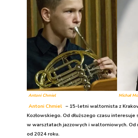
Michał Moi
Antoni Chmiel
Antoni Chmiel
– 15-letni waltornista z Krak
Kozłowskiego. Od dłuższego czasu interesuje s
w warsztatach jazzowych i waltorniowych. Od r
od 2024 roku.