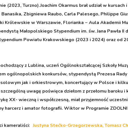
ie (2023, Turzno).Joachim Okarmus brał udział w kursach 
a Banasika, Zbigniewa Raubo, Carla Palesego, Philippe Giu
enki Królewskie w Warszawie, Florianka − Aula Akademii M
ypendystą Małopolskiego Stypendium im. św. Jana Pawła II d
 Stypendium Powiatu Krakowskiego (2023 i 2024) oraz od
ochodzący z Lublina, uczeń Ogólnokształcącej Szkoły Muzyczne
em ogólnopolskich konkursów, stypendystą Prezesa Rady Mi
olowym jak i orkiestrowym, koncertujący w Polsce i kilkuk
 szczególną uwagę poświęca dziełom z przełomu baroku i k
ykę XX- wieczną i współczesną, miał przyjemność uczestn
 harcerz i amator fotografii. Wiktor w Programie ZDOLNI 
 kameraliści:
Justyna Stećko-Grzegorzewska, Tomasz Chm