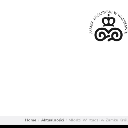
Home
Aktualności
Młodzi Wirtuozi w Zamku Króle