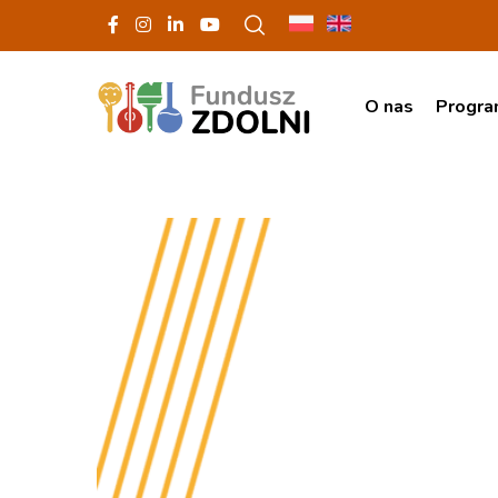
O nas
Progr