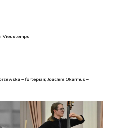
ri Vieuxtemps.
orzewska – fortepian
; Joachim Okarmus –