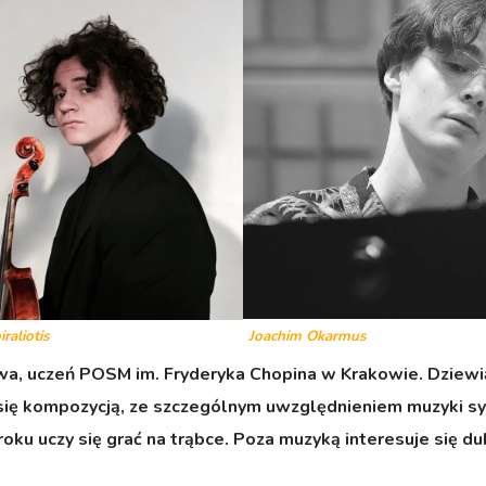
Joachim Okarmus
raliotis
owa, uczeń POSM im. Fryderyka Chopina w Krakowie. Dziewią
ię kompozycją, ze szczególnym uwzględnieniem muzyki symfo
oku uczy się grać na trąbce. Poza muzyką interesuje się