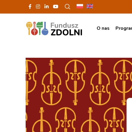
O nas
Progr