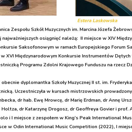
Estera Laskowska
ennica Zespołu Szkół Muzycznych im. Marcina Józefa Żebro
jej najważniejszych osiągnięć należą: II miejsce w XIV 
Konkursie Saksofonowym w ramach Europejskiego Forum S
 w XVI Międzynarodowym Konkursie Instrumentów Dętych w
stniczką Programu Zdolni Krajowego Funduszu na rzecz Dz
 obecnie dyplomantka Szkoły Muzycznej II st. im. Frydery
icką. Uczestniczyła w kursach mistrzowskich prowadzonyc
nbecka, dr hab. Ewę Mrowcę, dr Marię Erdman, dr Annę Ursz
no Holtza, dr Katarzynę Drogosz, dr Geoffreya Govier i prof
e solo i I miejsce z zespołem w King’s Peak International Mu
ejsce w Odin International Music Competition (2022), I mi