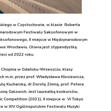
wskiego w Częstochowie, w klasie Roberta
Międzynarodowym Festiwalu Saksofonowym w
aksofonowego, II miejsce w Międzynarodowym
e Wrocławiu. Oliwia jest stypendystką
ieci od 2022 roku.
ka Chopina w Gdańsku-Wrzeszczu, klasy
h m.in. przez prof. Władysława Kłosiewicza,
ulę Kucharską, dr Dorotę Zimną, prof. Petera
. Annę Galowich. Jest laureatką konkursów,
sic Competition (2021), II miejsce w VI Tokyo
ejsce w XIV Ogólnopolskim Festiwalu Muzyki