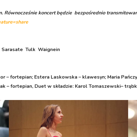
m. Równocześnie koncert będzie bezpośrednio transmitowan
eature=share
, Sarasate Tulk Waignein
r – fortepian;
Estera Laskowska – klawesyn;
Maria Pańczy
k – fortepian,
Duet w składzie:
Karol Tomaszewski– trąb