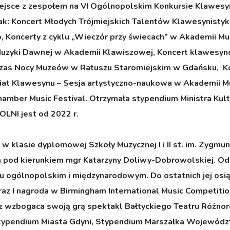
I miejsce z zespołem na VI Ogólnopolskim Konkursie Kla
ak: Koncert Młodych Trójmiejskich Talentów Klawesynistyki w
ncerty z cyklu „Wieczór przy świecach” w Akademii Muzyc
Muzyki Dawnej w Akademii Klawiszowej, Koncert klawesynowy
czas Nocy Muzeów w Ratuszu Staromiejskim w Gdańsku, K
t Klawesynu – Sesja artystyczno-naukowa w Akademii Muz
hamber Music Festival. Otrzymała stypendium Ministra Kult
LNI jest od 2022 r.
 w klasie dyplomowej Szkoły Muzycznej I i II st. im. Zygm
 pod kierunkiem mgr Katarzyny Doliwy-Dobrowolskiej. Od n
u ogólnopolskim i międzynarodowym. Do ostatnich jej osi
z I nagroda w Birmingham International Music Competition
z wzbogaca swoją grą spektakl Bałtyckiego Teatru Różnoro
k Stypendium Miasta Gdyni, Stypendium Marszałka Wojewód