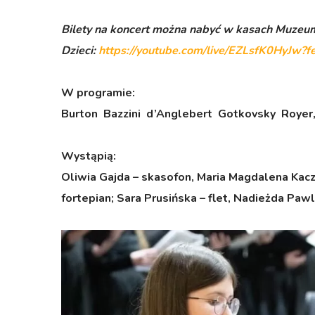
Bilety na koncert można nabyć w kasach Muzeu
Dzieci:
https://youtube.com/live/EZLsfK0HyJw?f
W programie:
Burton Bazzini d’Anglebert Gotkovsky Royer
Wystąpią:
Oliwia Gajda – skasofon,
Maria Magdalena Kaczo
fortepian;
Sara Prusińska – flet,
Nadieżda Pawla