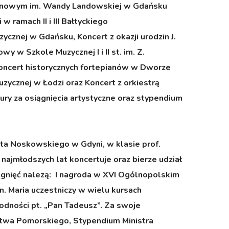
wesynowym im. Wandy Landowskiej w Gdańsku
 ramach II i III Bałtyckiego
znej w Gdańsku, Koncert z okazji urodzin J.
 w Szkole Muzycznej I i II st. im. Z.
oncert historycznych fortepianów w Dworze
ycznej w Łodzi oraz Koncert z orkiestrą
ury za osiągnięcia artystyczne oraz stypendium
unta Noskowskiego w Gdyni, w klasie prof.
ajmłodszych lat koncertuje oraz bierze udział
ągnięć nalezą: I nagroda w XVI Ogólnopolskim
. Maria uczestniczy w wielu kursach
dności pt. „Pan Tadeusz”. Za swoje
ztwa Pomorskiego, Stypendium Ministra