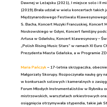
Dawnej w Leżajsku (2021), I miejsce solo i I
(2019).Brała udział w wielu koncertach takich j
Międzynarodowego Festiwalu Klawesynowego, Ko
S. Bacha, Koncert Muzyki Francuskiej, Koncert 
Noskowskiego w Gdyni, Koncert familijny pod
Artusa w Gdańsku, Koncert klawesynowy – Świa
„Polish Rising Music Stars” w ramach XI Euro C
Prezydenta Miasta Gdańska, a w Programie ZDO
Maria Pańczyk
– 17-letnia skrzypaczka, obecnie
Małgorzaty Skorupy. Rozpoczynała naukę gry na
w konkursach solowych i kameralnych o zasięg
Forum Młodych Instrumentalistów w Rybniku ora
mistrzowskich, warsztatach orkiestrowych ora
osiągnięcia otrzymywała stypendia, takie ja