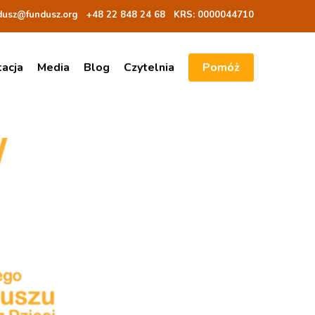
dusz@fundusz.org
+48 22 848 24 68
KRS: 00000
44710
tacja
Media
Blog
Czytelnia
Pomóż