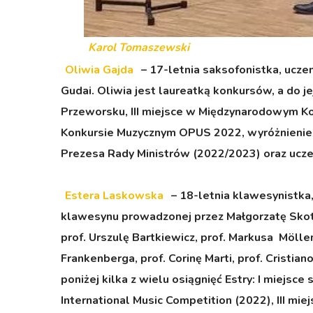
Karol Tomaszewski
Oliwia Gajda
–
17-letnia saksofonistka, ucz
Gudai. Oliwia jest laureatką konkursów, a do 
Przeworsku, III miejsce w Międzynarodowym 
Konkursie Muzycznym OPUS 2022, wyróżnienie
Prezesa Rady Ministrów (2022/2023) oraz ucze
Estera Laskowska
– 18-letnia klawesynistka,
klawesynu prowadzonej przez Małgorzatę Skotn
prof. Urszulę Bartkiewicz, prof. Markusa Mölle
Frankenberga, prof. Corinę Marti, prof. Cristia
poniżej kilka z wielu osiągnięć Estry: I miejsc
International Music Competition (2022), III mi