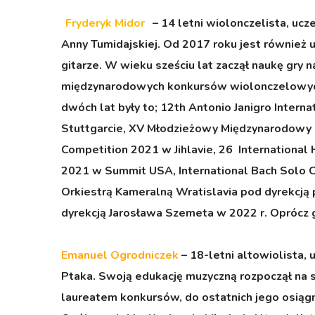
Fryderyk Midor
– 14 letni wiolonczelista, uc
Anny Tumidajskiej. Od 2017 roku jest również u
gitarze. W wieku sześciu lat zaczął naukę gry n
międzynarodowych konkursów wiolonczelowych, 
dwóch lat były to; 12th Antonio Janigro Inter
Stuttgarcie, XV Młodzieżowy Międzynarodowy 
Competition 2021 w Jihlavie, 26 International 
2021 w Summit USA, International Bach Solo Co
Orkiestrą Kameralną Wratislavia pod dyrekcją 
dyrekcją Jarosława Szemeta w 2022 r. Oprócz gr
Emanuel Ogrodniczek
– 18-letni altowiolista
Ptaka. Swoją edukację muzyczną rozpoczął na s
laureatem konkursów, do ostatnich jego osią