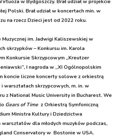
tuoza w Bydgoszczy. Brał udział w projekcie
 Polski. Brał udział w koncertach min. w
 na rzecz Dzieci jest od 2022 roku.
 Muzycznej im. Jadwigi Kaliszewskiej w
h skrzypków – Konkursu im. Karola
wym Konkursie Skrzypcowym ,,Kreutzer
eniawski”, I nagroda w ,,XI Ogólnopolskim
 koncie liczne koncerty solowe z orkiestrą
i warsztatach skrzypcowych, m. in. w
u z National Music University in Bucharest. We
dło
Gears of Time
z Orkiestrą Symfoniczną
dium Ministra Kultury i Dziedzictwa
h warsztatów dla młodych muzyków podczas,
ngland Conservatory w Bostonie w USA.