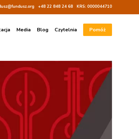
dusz@fundusz.org
+48 22 848 24 68
KRS: 00000
44710
tacja
Media
Blog
Czytelnia
Pomóż