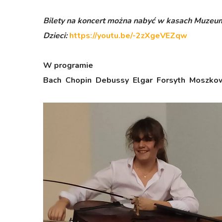
Bilety na koncert można nabyć w kasach Muzeu
Dzieci:
https://youtu.be/-2zXgeVEZqw
W programie
Bach Chopin Debussy Elgar Forsyth Moszko