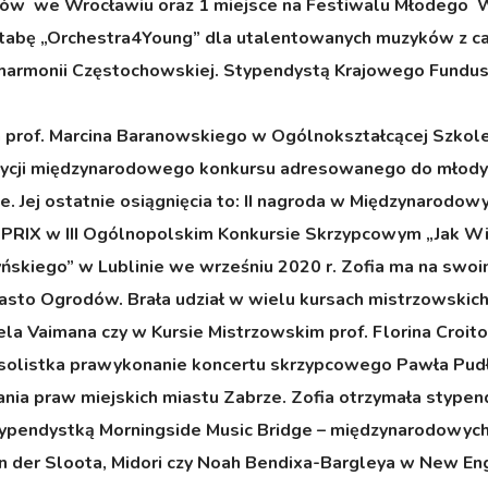
ów we Wrocławiu oraz 1 miejsce na Festiwalu Młodego Wir
ę „Orchestra4Young” dla utalentowanych muzyków z całej
harmonii Częstochowskiej. Stypendystą Krajowego Funduszu
a prof. Marcina Baranowskiego w Ogólnokształcącej Szkole
edycji międzynarodowego konkursu adresowanego do młodyc
e. Jej ostatnie osiągnięcia to: II nagroda w Międzynarodo
 PRIX w III Ogólnopolskim Konkursie Skrzypcowym „Jak Wi
skiego” w Lublinie we wrześniu 2020 r. Zofia ma na swoim
sto Ogrodów. Brała udział w wielu kursach mistrzowskich 
a Vaimana czy w Kursie Mistrzowskim prof. Florina Croitor
o solistka prawykonanie koncertu skrzypcowego Pawła Pu
dania praw miejskich miastu Zabrze. Zofia otrzymała stypen
typendystką Morningside Music Bridge – międzynarodowyc
an der Sloota, Midori czy Noah Bendixa-Bargleya w New E