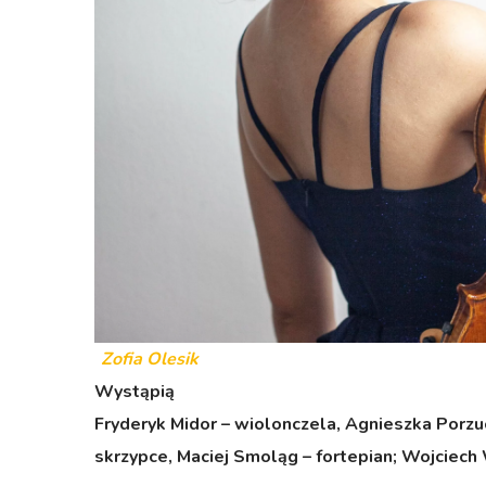
Zofia Olesik
Wystąpią
Fryderyk Midor – wiolonczela,
Agnieszka Porzuc
skrzypce, Maciej Smoląg – fortepian; Wojciech