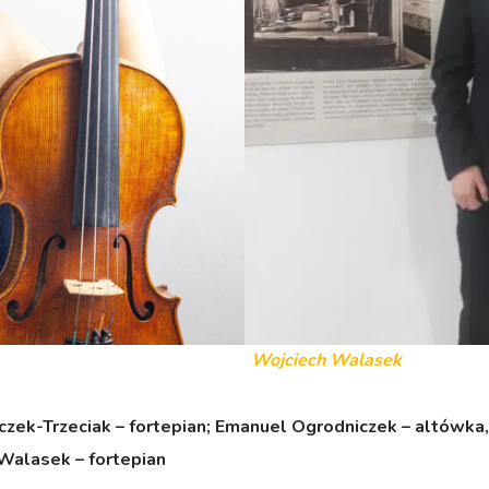
Wojciech Walasek
zek-Trzeciak – fortepian;
Emanuel Ogrodniczek – altówka
 Walasek – fortepian