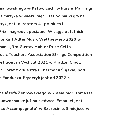
Szymanowskiego w Katowicach, w klasie Pani mgr
z muzyką w wieku pięciu lat od nauki gry na
eryk jest laureatem 41 polskich i
x i nagrody specjalne. W ciągu ostatnich
onale Karl Adler Musik Wettbewerb 2020 w
niu, 3rd Gustav Mahler Prize Cello
Music Teachers Association Strings Competition
ition Jan Vychytil 2021 w Pradze. Grał z
 oraz z orkiestrą Filharmonii Śląskiej pod
ą Funduszu Fryderyk jest od 2022 r.
ina Józefa Żebrowskiego w klasie mgr. Tomasza
nuował naukę już na altówce. Emanuel jest
sso Accompagnato” w Szczecinie, 3 miejsce w