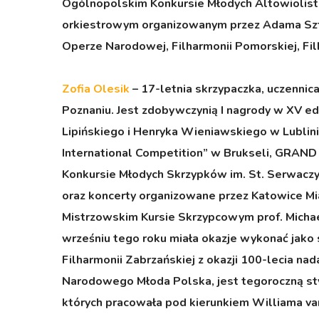
Ogólnopolskim Konkursie Młodych Altowiolist
orkiestrowym organizowanym przez Adama Sztab
Operze Narodowej, Filharmonii Pomorskiej, Fil
Zofia Olesik
– 17-letnia skrzypaczka, uczennic
Poznaniu. Jest zdobywczynią I nagrody w XV 
Lipińskiego i Henryka Wieniawskiego w Lublini
International Competition” w Brukseli, GRAND
Konkursie Młodych Skrzypków im. St. Serwaczyń
oraz koncerty organizowane przez Katowice Mia
Mistrzowskim Kursie Skrzypcowym prof. Michael
wrześniu tego roku miała okazje wykonać jak
Filharmonii Zabrzańskiej z okazji 100-lecia na
Narodowego Młoda Polska, jest tegoroczną s
których pracowała pod kierunkiem Williama v