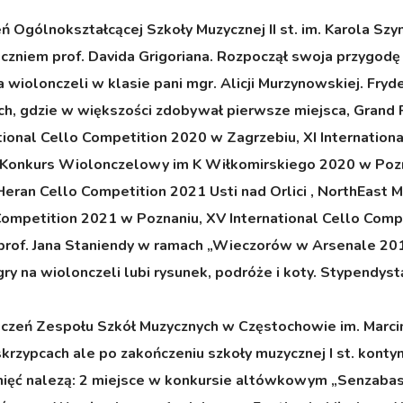
zeń Ogólnokształcącej Szkoły Muzycznej II st. im. Karola 
czniem prof. Davida Grigoriana. Rozpoczął swoja przygodę 
a wiolonczeli w klasie pani mgr. Alicji Murzynowskiej. Fryd
gdzie w większości zdobywał pierwsze miejsca, Grand Pri
national Cello Competition 2020 w Zagrzebiu, XI Internati
Konkurs Wiolonczelowy im K Wiłkomirskiego 2020 w Pozna
Heran Cello Competition 2021 Usti nad Orlici , NorthEast 
mpetition 2021 w Poznaniu, XV International Cello Compet
prof. Jana Staniendy w ramach „Wieczorów w Arsenale 2019”
y na wiolonczeli lubi rysunek, podróże i koty. Stypendyst
, uczeń Zespołu Szkół Muzycznych w Częstochowie im. Marc
krzypcach ale po zakończeniu szkoły muzycznej I st. konty
gnięć nalezą: 2 miejsce w konkursie altówkowym „Senzaba