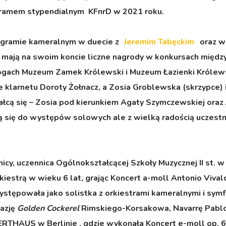
gramem stypendialnym KFnrD w 2021 roku.
rogramie kameralnym w duecie z
Jeremim Tabęckim
oraz w 
mają na swoim koncie liczne nagrody w konkursach międz
gach Muzeum Zamek Królewski i Muzeum Łazienki Królewsk
klarnetu Doroty Żołnacz, a Zosia Groblewska (skrzypce) i 
cą się – Zosia pod kierunkiem Agaty Szymczewskiej oraz 
ją się do występów solowych ale z wielką radością uczest
icy, uczennica Ogólnokształcącej Szkoły Muzycznej II st. w 
rkiestrą w wieku 6 lat, grając Koncert a-moll Antonio Viv
ystępowała jako solistka z orkiestrami kameralnymi i sym
tazję
Golden Cockerel
Rimskiego-Korsakowa, Navarrę Pablo
RTHAUS w Berlinie , gdzie wykonała Koncert e-moll op. 