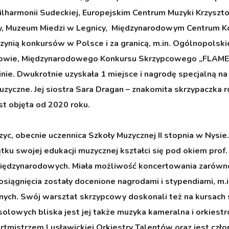
ilharmonii Sudeckiej, Europejskim Centrum Muzyki Krzyszt
icy, Muzeum Miedzi w Legnicy, Międzynarodowym Centrum K
czynią konkursów w Polsce i za granicą, m.in. Ogólnopols
chowie, Międzynarodowego Konkursu Skrzypcowego „FLAM
nie. Dwukrotnie uzyskała 1 miejsce i nagrodę specjalną
muzyczne. Jej siostra Sara Dragan – znakomita skrzypaczk
st objęta od 2020 roku.
zyc, obecnie uczennica Szkoły Muzycznej II stopnia w Nysi
tku swojej edukacji muzycznej kształci się pod okiem prof
iędzynarodowych. Miała możliwość koncertowania zarówno 
ej osiągnięcia zostały docenione nagrodami i stypendiami, 
znych. Swój warsztat skrzypcowy doskonali też na kursac
 solowych bliska jest jej także muzyka kameralna i orkies
rtmistrzem Lusławickiej Orkiestry Talentów oraz jest czł