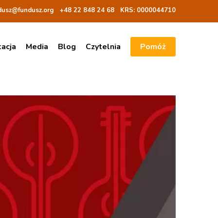
dusz@fundusz.org
+48 22 848 24 68
KRS: 00000
44710
tacja
Media
Blog
Czytelnia
Pomóż