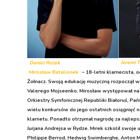
Jeremi 
Daniel Rożek
Mirosław Batalionek
– 18-letni klarnecista,
Żołnacz. Swoją edukację muzyczną rozpoczął 
Valerego Mojseenko. Mirosław występował na 
Orkiestry Symfonicznej Republiki Białoruś, Pa
wielu konkursów do jego ostatnich osiągnięć n
klarnetu. Ponadto otrzymał nagrodę za najl
Jurjana Andrejsa w Rydze. Mirek szkolił swoje 
Philippe Berrod, Hedwig Swimberghe, Anton Moj