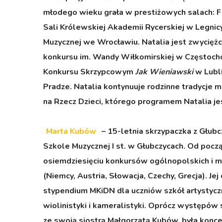
młodego wieku grała w prestiżowych salach: F
Sali Królewskiej Akademii Rycerskiej w Legn
Muzycznej we Wrocławiu. Natalia jest zwycięż
konkursu im. Wandy Wiłkomirskiej w Często
Konkursu Skrzypcowym
Jak Wieniawski
w Lubli
Pradze. Natalia kontynuuje rodzinne tradycje 
na Rzecz Dzieci, którego programem Natalia je
Marta Kubów
– 15-
letnia skrzypaczka z Głubc
Szkole Muzycznej I st. w Głubczycach. Od począ
osiemdziesięciu konkursów ogólnopolskich i m
(Niemcy, Austria, Słowacja, Czechy, Grecja). J
stypendium MKiDN dla uczniów szkół artystyc
wiolinistyki i kameralistyki. Oprócz występów
ze swoją siostrą Małgorzatą Kubów, była konce