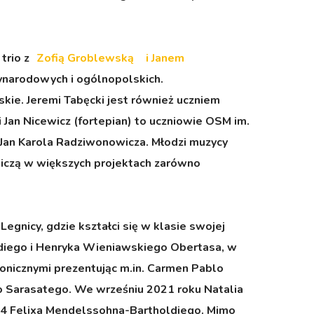
trio z
Zofią Groblewską
i
Janem
ynarodowych i ogólnopolskich.
ie. Jeremi Tabęcki jest również uczniem
Jan Nicewicz (fortepian) to uczniowie OSM im.
Jan Karola Radziwonowicza. Młodzi muzycy
niczą w większych projektach zarówno
Legnicy, gdzie kształci się w klasie swojej
aldiego i Henryka Wieniawskiego Obertasa, w
fonicznymi prezentując m.in. Carmen Pablo
 Sarasatego. We wrześniu 2021 roku Natalia
64 Felixa Mendelssohna-Bartholdiego. Mimo