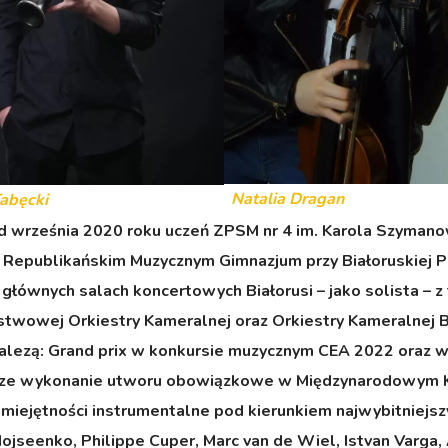
Natalia Dragan
Tabęcki
 od września 2020 roku uczeń ZPSM nr 4 im. Karola Szyma
w Republikańskim Muzycznym Gimnazjum przy Białoruskiej 
głównych salach koncertowych Białorusi – jako solista –
ństwowej Orkiestry Kameralnej oraz Orkiestry Kameralnej B
alezą: Grand prix w konkursie muzycznym CEA 2022 oraz w k
epsze wykonanie utworu obowiązkowe w Międzynarodowym 
umiejętności instrumentalne pod kierunkiem najwybitniejsz
seenko, Philippe Cuper, Marc van de Wiel, Istvan Varga, 