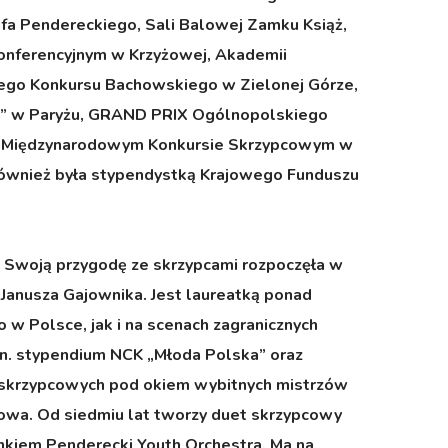
ofa Pendereckiego, Sali Balowej Zamku Książ,
onferencyjnym w Krzyżowej, Akademii
kiego Konkursu Bachowskiego w Zielonej Górze,
E” w Paryżu, GRAND PRIX Ogólnopolskiego
 na Międzynarodowym Konkursie Skrzypcowym w
a również była stypendystką Krajowego Funduszu
e. Swoją przygodę ze skrzypcami rozpoczęła w
. Janusza Gajownika. Jest laureatką ponad
w Polsce, jak i na scenach zagranicznych
m.in. stypendium NCK „Młoda Polska” oraz
h skrzypcowych pod okiem wybitnych mistrzów
trowa. Od siedmiu lat tworzy duet skrzypcowy
onkiem Penderecki Youth Orchestra. Ma na