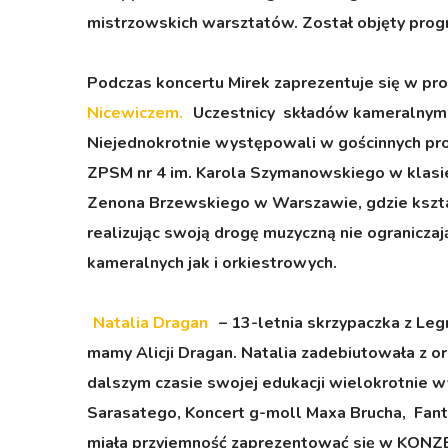
mistrzowskich warsztatów. Został objęty pro
Podczas koncertu Mirek zaprezentuje się w p
Nicewiczem
.
Uczestnicy składów kameralnym 
Niejednokrotnie występowali w gościnnych pro
ZPSM nr 4 im. Karola Szymanowskiego w klasie 
Zenona Brzewskiego w Warszawie, gdzie kształ
realizując swoją drogę muzyczną nie ogranicza
kameralnych jak i orkiestrowych.
Natalia Dragan
– 13-letnia skrzypaczka z Legn
mamy Alicji Dragan. Natalia zadebiutowała z o
dalszym czasie swojej edukacji wielokrotnie w
Sarasatego, Koncert g-moll Maxa Brucha, Fan
miała przyjemność zaprezentować się w KONZE