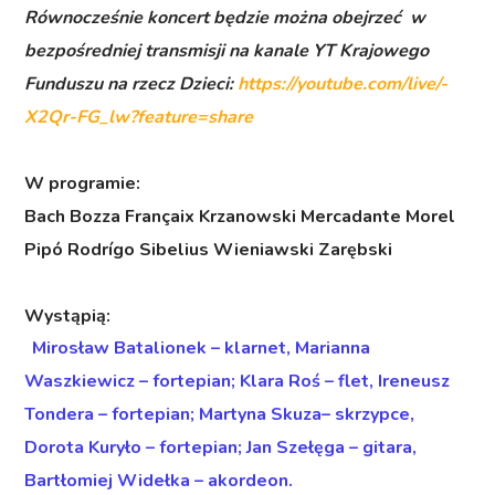
Równocześnie koncert będzie można obejrzeć w
bezpośredniej transmisji na kanale YT Krajowego
Funduszu na rzecz Dzieci:
https://youtube.com/live/-
X2Qr-FG_lw?feature=share
W programie:
Bach Bozza Françaix Krzanowski Mercadante Morel
Pipó Rodrígo Sibelius Wieniawski Zarębski
Wystąpią:
Mirosław Batalionek – klarnet,
Marianna
Waszkiewicz – fortepian
; Klara Roś – flet,
Ireneusz
Tondera – fortepian;
Martyna Skuza– skrzypce,
Dorota Kuryło – fortepian;
Jan Szełęga – gitara
,
Bartłomiej Widełka – akordeon
.