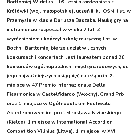
Bartłomiej Widełka – 16-letni akordeonista z
Królówki (woj. małopolskie), uczeń III kl. OSM II st. w
Przemyślu w klasie Dariusza Baszaka. Naukę gry na
instrumencie rozpoczął w wieku 7 lat. Z
wyróżnieniem ukończył szkołę muzyczną I st. w
Bochni. Bartłomiej bierze udział w licznych
konkursach i koncertach. Jest laureatem ponad 20
konkursów ogólnopolskich i międzynarodowych, do
jego najważniejszych osiągnięć należą m.in: 2.
miejsce w 47 Premio Internazionale Della
Fisarmonica w Castelfidardo (Włochy), Grand Prix
oraz 1. miejsce w Ogólnopolskim Festiwalu
Akordeonowym im. prof. Mirosława Niziurskiego
(Kielce), 1 miejsce w International Accordion
Competition Vilinius (Litwa), 1. miejsce w XVII