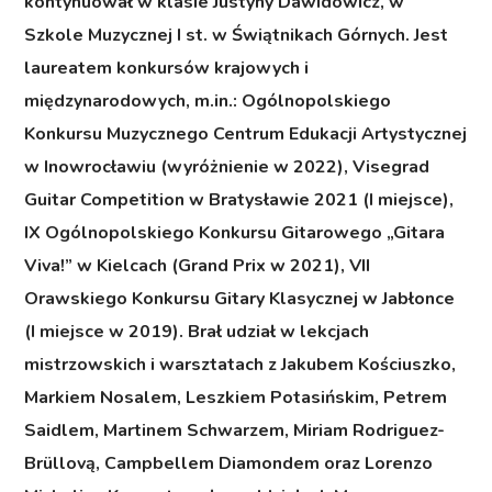
kontynuował w klasie Justyny Dawidowicz, w
Szkole Muzycznej I st. w Świątnikach Górnych. Jest
laureatem konkursów krajowych i
międzynarodowych, m.in.: Ogólnopolskiego
Konkursu Muzycznego Centrum Edukacji Artystycznej
w Inowrocławiu (wyróżnienie w 2022), Visegrad
Guitar Competition w Bratysławie 2021 (I miejsce),
IX Ogólnopolskiego Konkursu Gitarowego „Gitara
Viva!” w Kielcach (Grand Prix w 2021), VII
Orawskiego Konkursu Gitary Klasycznej w Jabłonce
(I miejsce w 2019). Brał udział w lekcjach
mistrzowskich i warsztatach z Jakubem Kościuszko,
Markiem Nosalem, Leszkiem Potasińskim, Petrem
Saidlem, Martinem Schwarzem, Miriam Rodriguez-
Brüllovą, Campbellem Diamondem oraz Lorenzo