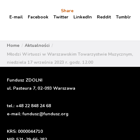
Share
E-mail
Facebook
Twitter
LinkedIn
Reddit
Tumblr
Home
Aktualności
Młodzi Wirtuozi w Warszawskim Towarzystwie Muzycznym,
niedziela 17 września 2023 r. godz. 12.00
Fundusz ZDOLNI
ul. Pasteura 7, 02-093 Warszawa
tel.:
+48 22 848 24 68
e-mail:
fundusz@fundusz.org
KRS: 0000044710
NIP: 521-29-66-282